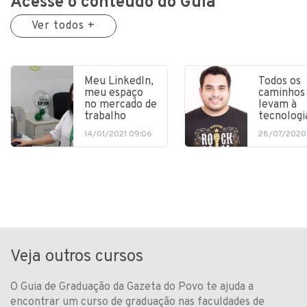
Acesse o conteúdo do Guia
Ver todos +
Meu LinkedIn,
Todos os
meu espaço
caminhos
no mercado de
levam à
trabalho
tecnologi
14/01/2021 09:06
28/07/2020
Veja outros cursos
O Guia de Graduação da Gazeta do Povo te ajuda a
encontrar um curso de graduação nas faculdades de