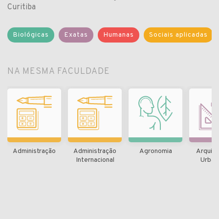
Curitiba
Biológicas
Exatas
Humanas
Sociais aplicadas
NA MESMA FACULDADE
Administração
Administração
Agronomia
Arquite
Internacional
Urban