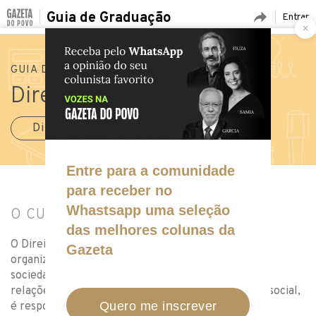
Guia de Graduação
Entrar
GUIA DE GRADUAÇÃO
»
FACULDADES
»
PUCPR
Direito na PUCPR
Direito
O CURSO
O Direito aplica normas jurídicas vigentes no país,
organizando a relação entre os indivíduos de uma
sociedade. O zelo pela harmonia e correção destas
relações, além do bom funcionamento da máquina social,
é responsabilidade de um bacharel em Direito.