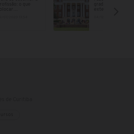
rofissão: o que
graduação no
olocar…
exterior está cad
9/07/2020 13:54
04/12/2018 15:12
s de Curitiba
cursos