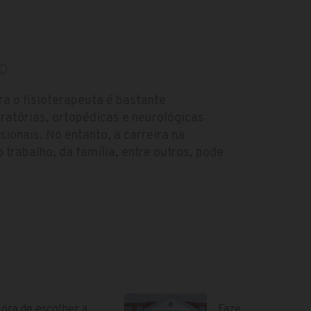
O
a o fisioterapeuta é bastante
iratórias, ortopédicas e neurológicas
ionais. No entanto, a carreira na
o trabalho, da família, entre outros, pode
ora de escolher a
Fazer parte da