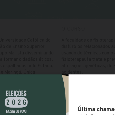
O CURSO
Universidade Católica do
A faculdade de fisioterapi
ção de Ensino Superior
distúrbios relacionados 
rupo Marista disseminando
usando de técnicas como
a formar cidadãos éticos,
fisioterapeuta trata e pr
us espalhados pelo Estado,
alterações genéticas, doe
 e Maringá. Única
acidentes.
plina do Projeto
estudantes ao encontro de
Vestibular
qualificação para a
14/10/2018
bilidade social,
ições de vida.
Início das matrículas