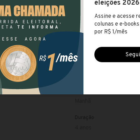
24/10/2018
Valor do vestibular fica 
ho, Curitiba - PR, Brasil
Taxa de matrícula
A matrícula equivale à pr
curso escolhido.
Valor da Mensalidade
R$ 1.941,12
fisioterapia/
Período
Manhã
Duração
4 anos