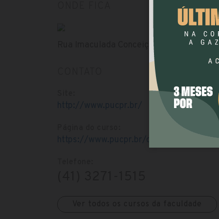
ONDE FICA
Rua Imaculada Conceição, 1155 - Prado Vel
CONTATO
Site:
http://www.pucpr.br/
Página do curso:
https://www.pucpr.br/cursos-graduacao/
Telefone:
(41) 3271-1515
Ver todos os cursos da faculdade