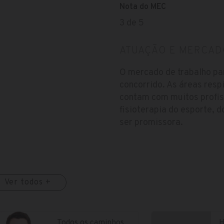
Nota do MEC
3 de 5
ATUAÇÃO E MERCAD
O mercado de trabalho par
concorrido. As áreas resp
contam com muitos profiss
fisioterapia do esporte, d
ser promissora.
Ver todos +
Todos os caminhos
H