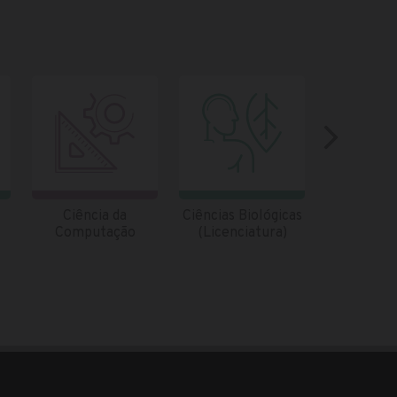
Ciência da
Ciências Biológicas
Ciências B
Computação
(Licenciatura)
(Bachar