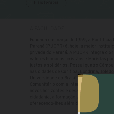
Fisioterapia
A FACULDADE
Fundada em março de 1959, a Pontifícia 
Paraná (PUCPR) é, hoje, a maior Institui
privada do Paraná. A PUCPR integra o G
valores humanos, cristãos e Maristas par
justos e solidários. Possui quatro Câmp
nas cidades de Curitiba, Londrina, Toledo
Universidade do Brasil a oferecer a disci
Comunitário com a intenção de levar os 
novos horizontes e desafios, incluindo a 
cidadania, a formação voltada à responsa
oferecendo-lhes além de conhecimento, l