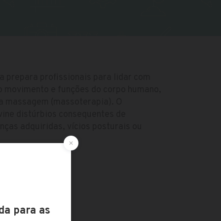
a prepara profissionais para lidar com
ao movimento e funções do corpo humano,
 a massagem (massoterapia). O
evine distúrbios consequentes de
nças adquiridas, vícios posturais ou