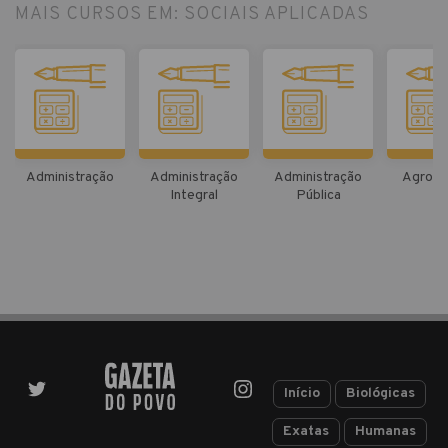
MAIS CURSOS EM: SOCIAIS APLICADAS
Administração
Administração
Administração
Agrone
Integral
Pública
Início
Biológicas
Exatas
Humanas