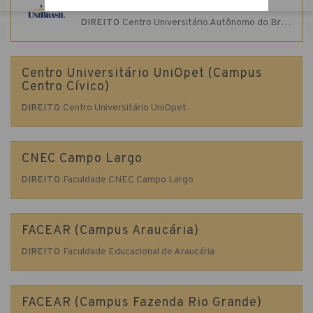
UniBrasil
Centro Universitário Autônomo do Brasil
DIREITO
Centro Universitário UniOpet (Campus
Centro Cívico)
Centro Universitário UniOpet
DIREITO
CNEC Campo Largo
Faculdade CNEC Campo Largo
DIREITO
FACEAR (Campus Araucária)
Faculdade Educacional de Araucária
DIREITO
FACEAR (Campus Fazenda Rio Grande)