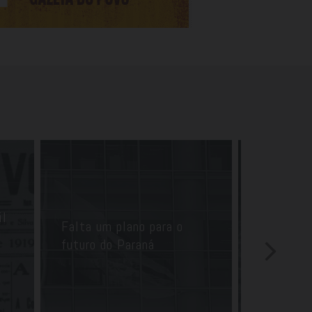
Bom Gourme
10 bares
il
Falta um plano para o
antigos d
l
futuro do Paraná
permanec
fortes