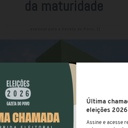
da maturidade
, especial para a Gazeta do Povo.
[]