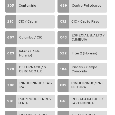
305
Centenário
469
Centro Politécnico
210
CIC / Cabral
X32
CIC / Capão Raso
ESPECIAL B.ALTO /
607
Colombo / CIC
X45
C.IMBUIA
Inter 2 ( Anti-
023
022
Inter 2 (Horário)
Horário)
OSTERNACK / S.
Pinhais / Campo
520
304
CERCADO L.D.
Comprido
PINHEIRINHO/CAB
PINHEIRINHO/PRE
700
X35
RAL
FEITURA
PUC/RODOFERROV
REF. GUADALUPE /
518
X36
IARIA
FAZENDINHA