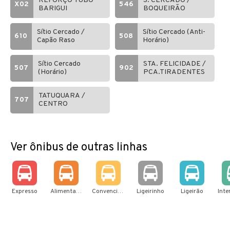
REFORÇO TUBO
S. CERCADO /
X02
546
BARIGUI
BOQUEIRÃO
Sítio Cercado /
Sítio Cercado (Anti-
610
508
Capão Raso
Horário)
Sítio Cercado
STA. FELICIDADE /
507
902
(Horário)
PCA.TIRADENTES
TATUQUARA /
707
CENTRO
Ver ônibus de outras linhas
Expresso
Alimentador
Convencional
Ligeirinho
Ligeirão