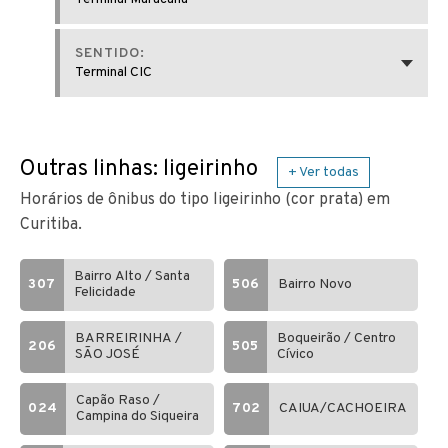
SENTIDO:
Terminal CIC
Outras linhas: ligeirinho
+ Ver todas
Horários de ônibus do tipo ligeirinho (cor prata) em
Curitiba.
Bairro Alto / Santa
307
506
Bairro Novo
Felicidade
BARREIRINHA /
Boqueirão / Centro
206
505
SÃO JOSÉ
Cívico
Capão Raso /
024
702
CAIUA/CACHOEIRA
Campina do Siqueira