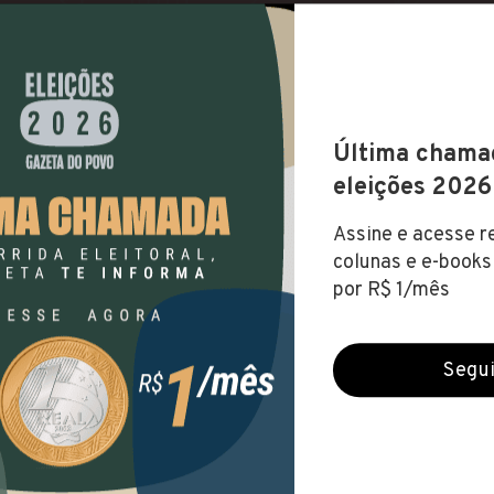
de ter diversas vertentes e modalidades de línguas est
m literatura, idiomas e tradução. O aluno pode optar p
ou mais idiomas.
ba)
- BACHARELADO
Universidade Federal do Paraná