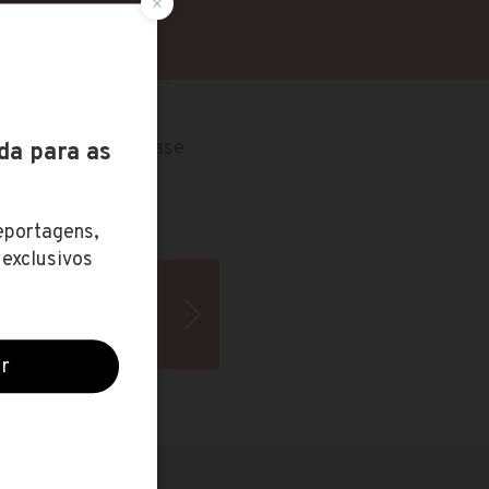
rangeiras, com ênfase
or bacharelado ou