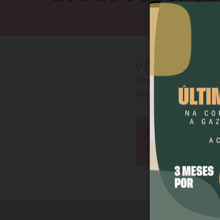
O Curso de Letras po
de estudos focados e
licenciatura, em um 
UFPR (Curiti
LETRAS JAPONÊS 