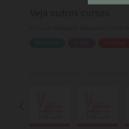
Veja outros cursos
O Guia de Graduação da Gazeta do Povo te 
Biológicas
Exatas
Humanas
MAIS CURSOS EM: CIÊNCIAS HUM