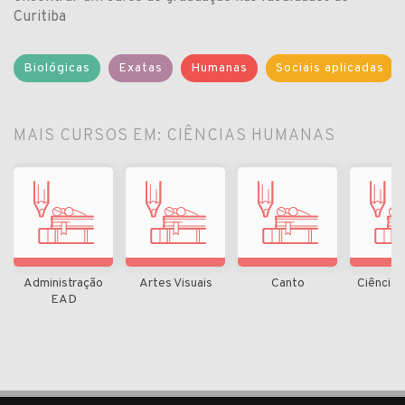
Curitiba
Biológicas
Exatas
Humanas
Sociais aplicadas
MAIS CURSOS EM: CIÊNCIAS HUMANAS
Administração
Artes Visuais
Canto
Ciência P
EAD