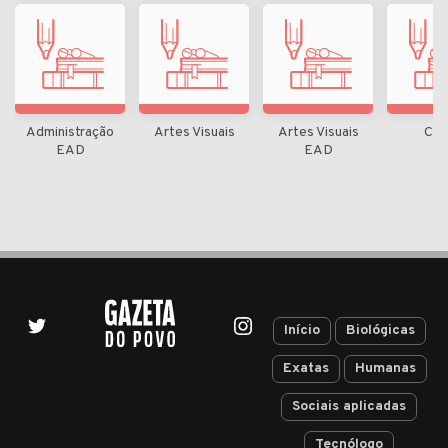
Administração
Artes Visuais
Artes Visuais
Can
EAD
EAD
Início
Biológicas
Exatas
Humanas
Sociais aplicadas
Tecnólogo