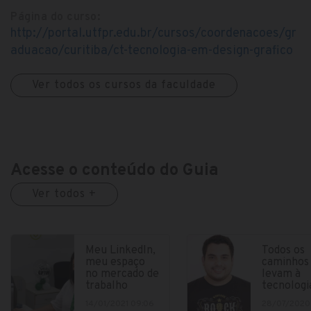
Página do curso:
http://portal.utfpr.edu.br/cursos/coordenacoes/gr
aduacao/curitiba/ct-tecnologia-em-design-grafico
Ver todos os cursos da faculdade
Acesse o conteúdo do Guia
Ver todos +
Meu LinkedIn,
Todos os
meu espaço
caminhos
no mercado de
levam à
trabalho
tecnologi
14/01/2021 09:06
28/07/2020