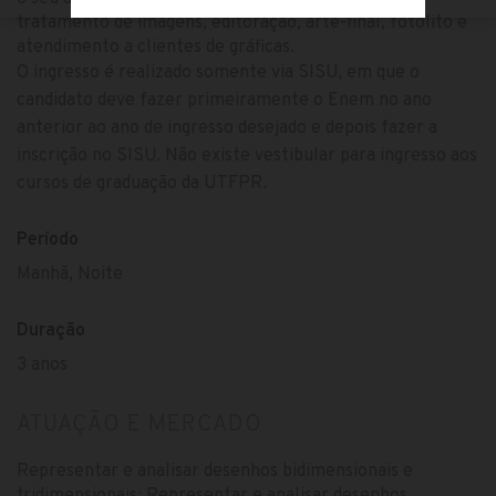
tratamento de imagens, editoração, arte-final, fotolito e
atendimento a clientes de gráficas.
O ingresso é realizado somente via SISU, em que o
candidato deve fazer primeiramente o Enem no ano
anterior ao ano de ingresso desejado e depois fazer a
inscrição no SISU. Não existe vestibular para ingresso aos
cursos de graduação da UTFPR.
Período
Manhã, Noite
Duração
3 anos
ATUAÇÃO E MERCADO
Representar e analisar desenhos bidimensionais e