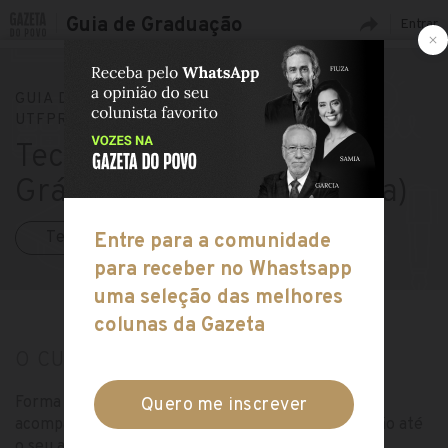
Guia de Graduação
Entrar
GUIA DE GRADUAÇÃO
»
FACULDADES
»
UTFPR (CURITIBA)
Tecnologia em Design
Gráfico na UTFPR (Curitiba)
Tecnologia em Design Gráfico
O CURSO
Forma profissionais capacitados para desenvolver e
acompanhar projetos gráficos desde a pré-impressão até
o seu acabamento, nas áreas de design gráfico,