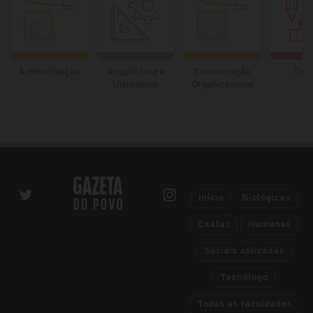
Administração
Arquitetura e
Comunicação
Des
Urbanismo
Organizacional
Início
Biológicas
Exatas
Humanas
Sociais aplicadas
Tecnólogo
Todas as faculdades