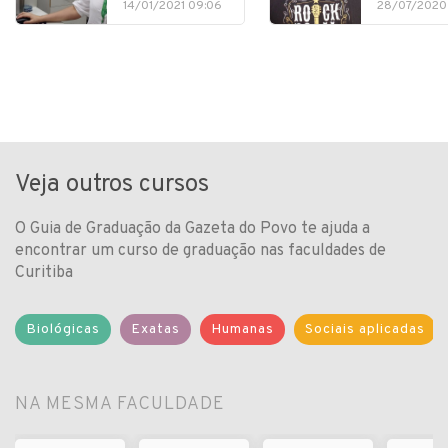
14/01/2021 09:06
28/07/2020
Veja outros cursos
O Guia de Graduação da Gazeta do Povo te ajuda a
encontrar um curso de graduação nas faculdades de
Curitiba
Biológicas
Exatas
Humanas
Sociais aplicadas
NA MESMA FACULDADE