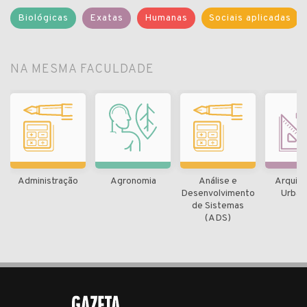
Biológicas
Exatas
Humanas
Sociais aplicadas
NA MESMA FACULDADE
Administração
Agronomia
Análise e
Arquite
Desenvolvimento
Urban
de Sistemas
(ADS)