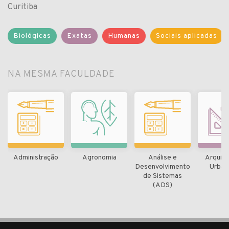
Curitiba
Biológicas
Exatas
Humanas
Sociais aplicadas
NA MESMA FACULDADE
Administração
Agronomia
Análise e
Arquite
Desenvolvimento
Urban
de Sistemas
(ADS)