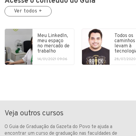
Acesse o conteúdo do Guia
Ver todos +
Meu LinkedIn,
Todos os
meu espaço
caminhos
no mercado de
levam à
trabalho
tecnologi
14/01/2021 09:06
28/07/2020
Veja outros cursos
O Guia de Graduação da Gazeta do Povo te ajuda a
encontrar um curso de graduação nas faculdades de