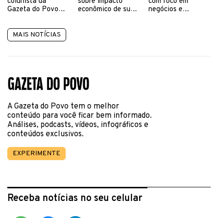
colunista da
sobre impacto
com foco em
Gazeta do Povo
econômico de suas
negócios e
removida por
plataformas em
operações
suposta
cada região do
“desinformação”
Brasil
MAIS NOTÍCIAS
A Gazeta do Povo tem o melhor
conteúdo para você ficar bem informado.
Análises, podcasts, vídeos, infográficos e
conteúdos exclusivos.
EXPERIMENTE
Receba notícias no seu celular