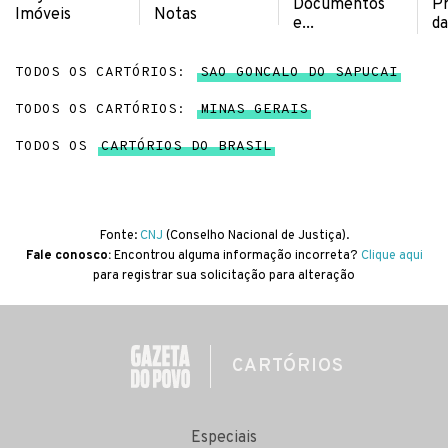
Documentos
Pr
Imóveis
Notas
e...
da
TODOS OS CARTÓRIOS:
SAO GONCALO DO SAPUCAI
TODOS OS CARTÓRIOS:
MINAS GERAIS
TODOS OS
CARTÓRIOS DO BRASIL
Fonte:
CNJ
(Conselho Nacional de Justiça).
Fale conosco:
Encontrou alguma informação incorreta?
Clique aqui
para registrar sua solicitação para alteração
CARTÓRIOS
Especiais