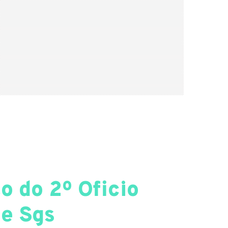
o do 2º Oficio
de Sgs