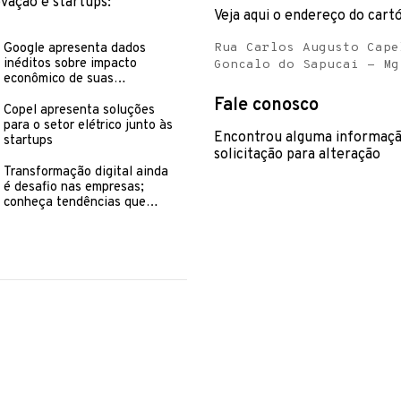
ovação e startups:
Veja aqui o endereço do cartó
Google apresenta dados
Rua Carlos Augusto Cape
inéditos sobre impacto
Goncalo do Sapucai - Mg
econômico de suas
plataformas em cada região
Fale conosco
do Brasil
Copel apresenta soluções
para o setor elétrico junto às
Encontrou alguma informaçã
startups
solicitação para alteração
Transformação digital ainda
é desafio nas empresas;
conheça tendências que
podem facilitar essa
mudança