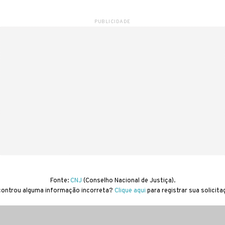
PUBLICIDADE
Fonte:
CNJ
(Conselho Nacional de Justiça).
ontrou alguma informação incorreta?
Clique aqui
para registrar sua solicit