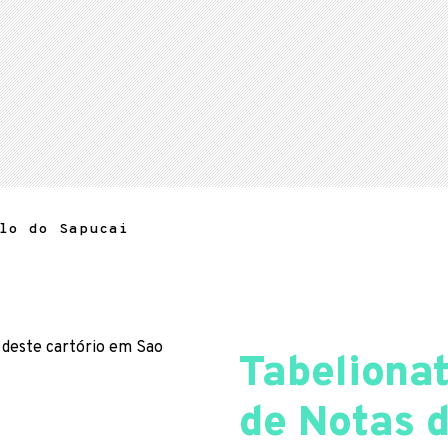
lo do Sapucai
 deste cartório em Sao
Tabelionat
de Notas 