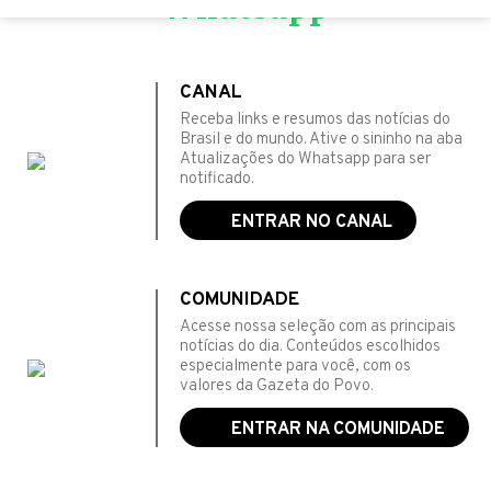
Whatsapp
CANAL
Receba links e resumos das notícias do
Brasil e do mundo. Ative o sininho na aba
Atualizações do Whatsapp para ser
notificado.
ENTRAR NO CANAL
COMUNIDADE
Acesse nossa seleção com as principais
notícias do dia. Conteúdos escolhidos
especialmente para você, com os
valores da Gazeta do Povo.
ENTRAR NA COMUNIDADE