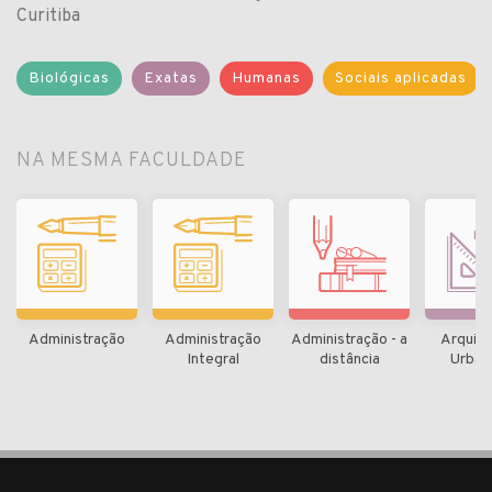
Curitiba
Biológicas
Exatas
Humanas
Sociais aplicadas
NA MESMA FACULDADE
Administração
Administração
Administração - a
Arquite
Integral
distância
Urban