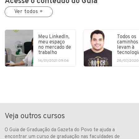
Acesse o conteúdo do Guia
Ver todos +
Meu LinkedIn,
Todos os
meu espaço
caminhos
no mercado de
levam à
trabalho
tecnologi
14/01/2021 09:06
28/07/2020
Veja outros cursos
O Guia de Graduação da Gazeta do Povo te ajuda a
encontrar um curso de graduação nas faculdades de