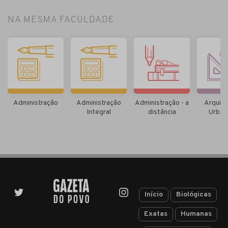
NA MESMA FACULDADE
Administração
Administração
Administração - a
Arquite
Integral
distância
Urban
Início
Biológicas
Exatas
Humanas