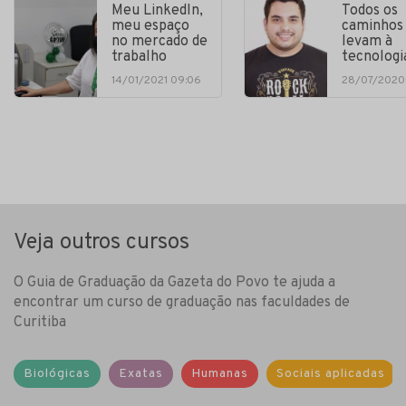
Meu LinkedIn,
Todos os
meu espaço
caminhos
no mercado de
levam à
trabalho
tecnologi
14/01/2021 09:06
28/07/2020
Veja outros cursos
O Guia de Graduação da Gazeta do Povo te ajuda a
encontrar um curso de graduação nas faculdades de
Curitiba
Biológicas
Exatas
Humanas
Sociais aplicadas