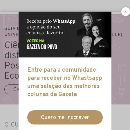
GUIA DE GRADUAÇÃO
»
FACULDADES
»
UNIVERSIDADE POSITIVO – UP (CAMPUS ECOVILLE)
Ciências Contábeis - a
distância na Universidade
Positivo – UP (Campus
Ecoville)
Ciências Contábeis EAD
O CURSO