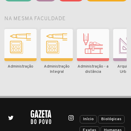
NA MESMA FACULDADE
Administração
Administração
Administração - a
Arquite
Integral
distância
Urban
Início
Biológicas
Exatas
Humanas