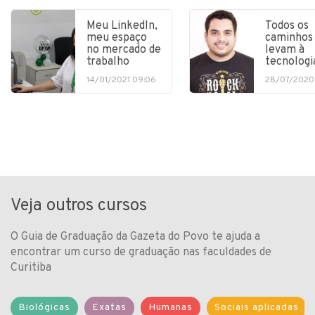
Meu LinkedIn,
Todos os
meu espaço
caminhos
no mercado de
levam à
trabalho
tecnologi
14/01/2021 09:06
28/07/2020
Veja outros cursos
O Guia de Graduação da Gazeta do Povo te ajuda a
encontrar um curso de graduação nas faculdades de
Curitiba
Biológicas
Exatas
Humanas
Sociais aplicadas