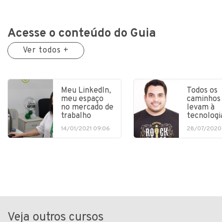
Acesse o conteúdo do Guia
Ver todos +
Meu LinkedIn,
Todos os
meu espaço
caminhos
no mercado de
levam à
trabalho
tecnologi
14/01/2021 09:06
28/07/2020
Veja outros cursos