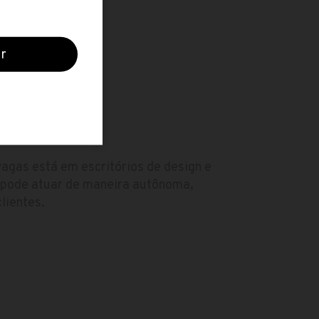
O
agas está em escritórios de design e
 pode atuar de maneira autônoma,
lientes.