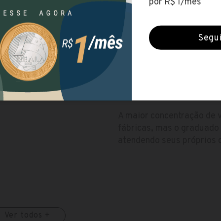
Período
Manhã, Noite
bular/?
nh%C3%A3&ingress=vesti
Duração
2 anos
ATUAÇÃO E MERCAD
A maior concentração de v
fábricas, mas o graduado
atendendo seus próprios c
Ver todos +