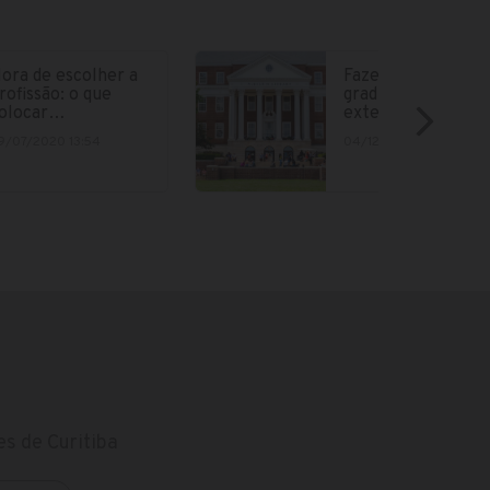
ora de escolher a
Fazer parte da
rofissão: o que
graduação no
olocar…
exterior está cad
9/07/2020 13:54
04/12/2018 15:12
s de Curitiba