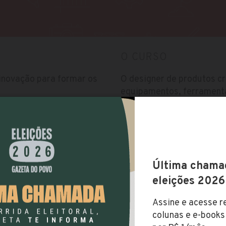
O CURSO
 inovação para formar os
O designer de produtos cri
equipamentos, ferramenta
objetos que compramos d
Vestibular
Utiliza vestibular agenda
Brasil
Processo Seletivo Agendad
Valor da Mensalidade
sob consulta