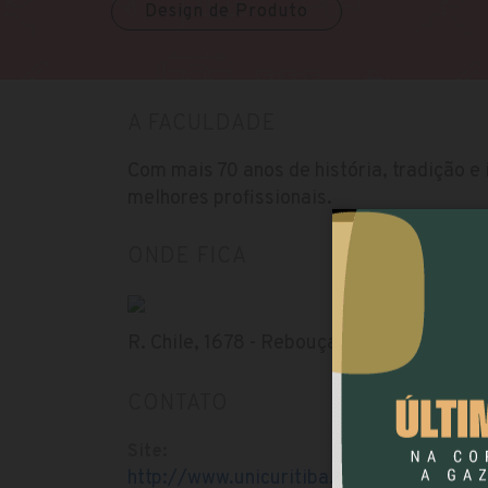
Design de Produto
A FACULDADE
Com mais 70 anos de história, tradição e
melhores profissionais.
ONDE FICA
R. Chile, 1678 - Rebouças, Curitiba - PR, 
CONTATO
Site:
http://www.unicuritiba.edu.br/