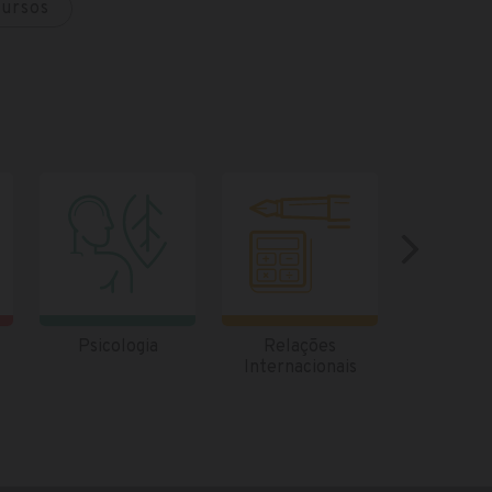
cursos
Psicologia
Relações
Análi
Internacionais
Desenvol
de Sistem