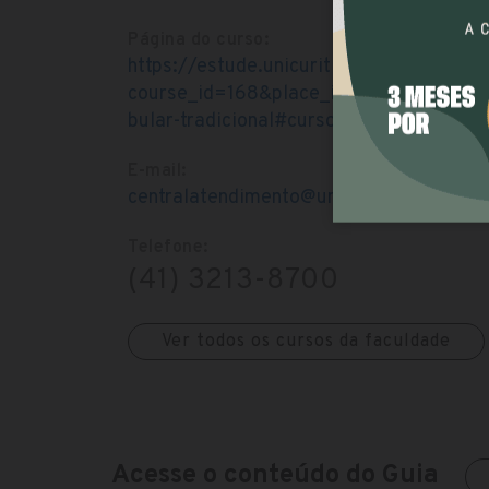
Página do curso:
https://estude.unicuritiba.com.br/vesti
course_id=168&place_id=27&shift=Ma
bular-tradicional#curso
E-mail:
centralatendimento@unicuritiba.edu.br
Telefone:
(41) 3213-8700
Ver todos os cursos da faculdade
Acesse o conteúdo do Guia