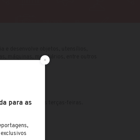
a e desenvolve objetos, utensílios,
s, máquinas, mobiliários, entre outros
iariamente.
do
o: Prova todas as terças-feiras.