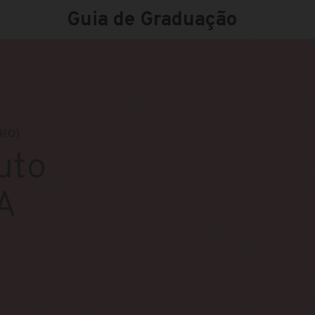
Guia de Graduação
LHO)
uto
A
n