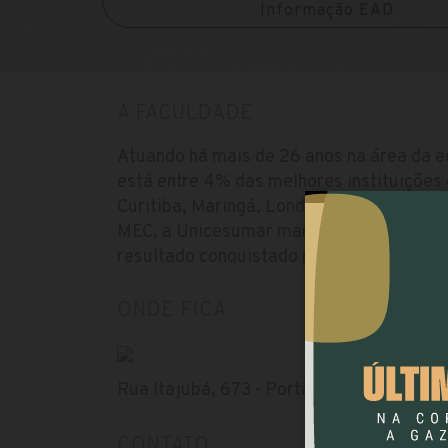
Informação EAD
A FACULDADE
Atuando há mais de 26 anos na área da 
está entre 4% das melhores instituições 
Curitiba, Maringá, Londrina e Ponta Gros
MEC, a Unicesumar manteve IGC 4 (Índice
resultado conquistado por seis anos con
ONDE FICA
Rua Itajubá, 673 - Portão, Curitiba - PR, 
CONTATO