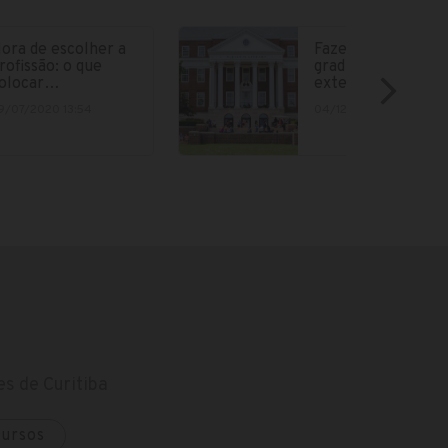
ora de escolher a
Fazer parte da
rofissão: o que
graduação no
olocar…
exterior está cad
9/07/2020 13:54
04/12/2018 15:12
s de Curitiba
cursos