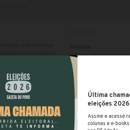
O CURSO
educação, a Unicesumar
Vestibular
do Brasil e tem pólos em
Utiliza vestibular agenda
sa. Na última avaliação do
 Geral de Cursos);
Inscrições abertas.
secutivos.
Valor da Mensalidade
R$ 393,35
Duração
Brasil
2 anos e meio