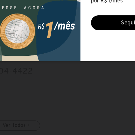
sos-graduacao/gestao-
604-4422
Ver todos +