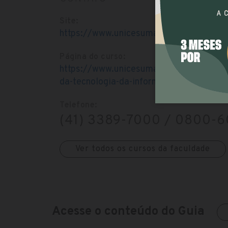
Site:
https://www.unicesumar.edu.br
Página do curso:
https://www.unicesumar.edu.br/ead/cur
da-tecnologia-da-informacao
Telefone:
(41) 3389-7000 / 0800-
Ver todos os cursos da faculdade
Acesse o conteúdo do Guia