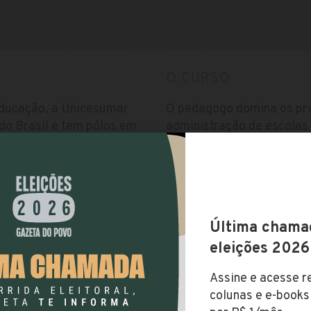
O CURSO
educação, a Unicesumar
O pedagogo domina os pri
do Brasil e tem pólos em
administração de escolas
sa. Na última avaliação do
sempre trabalhando para g
 Geral de Cursos);
educação.
secutivos.
Vestibular
Utiliza vestibular agenda
Inscrições abertas.
Brasil
Valor da Mensalidade
R$ 393,35