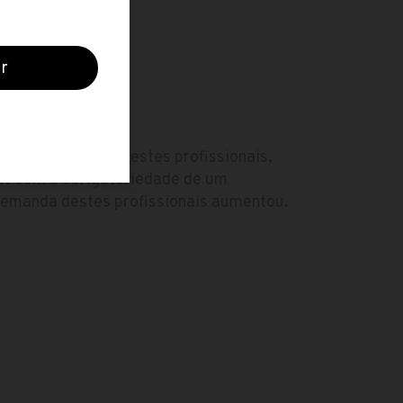
O
 grande ramo para estes profissionais,
ão. Com a obrigatoriedade de um
emanda destes profissionais aumentou.