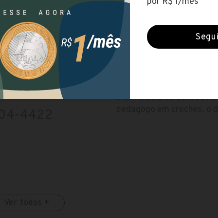
Duração
3 anos
ATUAÇÃO E MERCAD
sos-
O ensino formal ainda é o
seja na sala de aula ou n
pedagogo em creches, o d
604-4422
Ver todos +