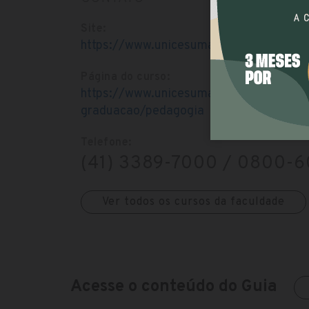
Site:
https://www.unicesumar.edu.br
Página do curso:
https://www.unicesumar.edu.br/ead/cur
graduacao/pedagogia
Telefone:
(41) 3389-7000 / 0800-
Ver todos os cursos da faculdade
Acesse o conteúdo do Guia