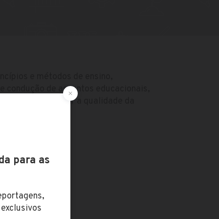
ncípios e métodos de ensino,
 e condução de assuntos educacionais,
arantir e melhorar a qualidade da
do