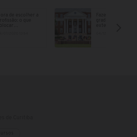
ora de escolher a
Fazer parte da
rofissão: o que
graduação no
olocar…
exterior está cad
9/07/2020 13:54
04/12/2018 15:12
s de Curitiba
cursos