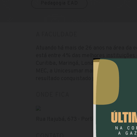
Pedagogia EAD
A FACULDADE
Atuando há mais de 26 anos na área da 
está entre 4% das melhores instituições 
Curitiba, Maringá, Londrina e Ponta Gros
MEC, a Unicesumar manteve IGC 4 (Índice
resultado conquistado por seis anos con
ONDE FICA
Rua Itajubá, 673 - Portão, Curitiba - PR, 
CONTATO