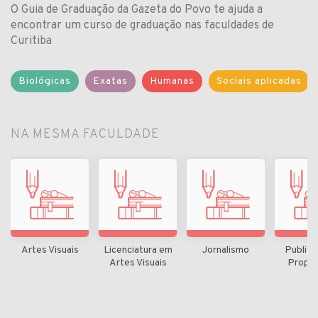
O Guia de Graduação da Gazeta do Povo te ajuda a
encontrar um curso de graduação nas faculdades de
Curitiba
Biológicas
Exatas
Humanas
Sociais aplicadas
NA MESMA FACULDADE
Artes Visuais
Licenciatura em
Jornalismo
Publici
Artes Visuais
Propa