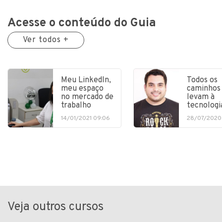
Acesse o conteúdo do Guia
Ver todos +
Meu LinkedIn,
Todos os
meu espaço
caminhos
no mercado de
levam à
trabalho
tecnologi
14/01/2021 09:06
28/07/2020
Veja outros cursos