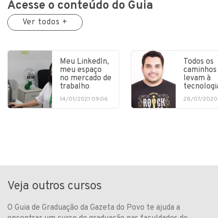
Acesse o conteúdo do Guia
Ver todos +
Meu LinkedIn,
Todos os
meu espaço
caminhos
no mercado de
levam à
trabalho
tecnologi
14/01/2021 09:06
28/07/2020
Veja outros cursos
O Guia de Graduação da Gazeta do Povo te ajuda a