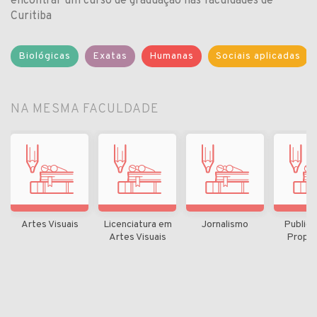
encontrar um curso de graduação nas faculdades de
Curitiba
Biológicas
Exatas
Humanas
Sociais aplicadas
NA MESMA FACULDADE
Artes Visuais
Licenciatura em
Jornalismo
Publici
Artes Visuais
Propa