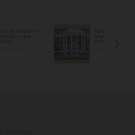
ora de escolher a
Fazer parte da
rofissão: o que
graduação no
olocar…
exterior está cad
9/07/2020 13:54
04/12/2018 15:12
s de Curitiba