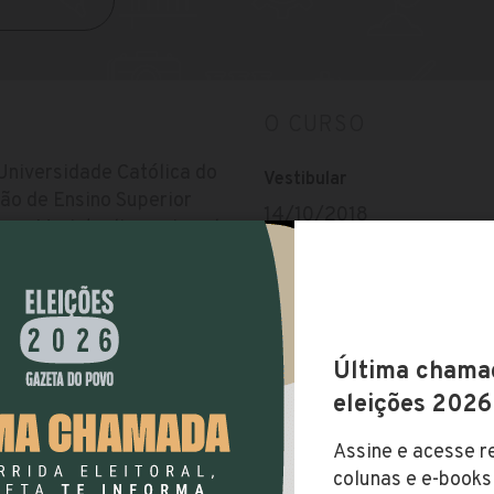
O CURSO
Universidade Católica do
Vestibular
ção de Ensino Superior
14/10/2018
rupo Marista disseminando
a formar cidadãos éticos,
Início das matrículas
us espalhados pelo Estado,
24/10/2018
 e Maringá. Única
plina do Projeto
estudantes ao encontro de
Taxa de matrícula
qualificação para a
Não possui taxa de matríc
bilidade social,
em torno de R$ 65
ições de vida.
Valor da Mensalidade