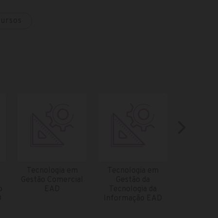
cursos
Tecnologia em
Tecnologia em
Tecnolo
Gestão Comercial
Gestão da
Gestã
o
EAD
Tecnologia da
Marketi
D
Informação EAD
Mídias Dig