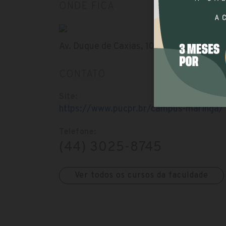
ONDE FICA
Av. Duque de Caxias, 1020 - Zona 7, Marin
CONTATO
Site:
https://www.pucpr.br/campus-maringa/
Telefone:
(44) 3025-8745
Ver todos os cursos da faculdade