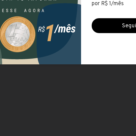
R$ 327,00
Duração
gá - PR, Brasil
2 anos e meio