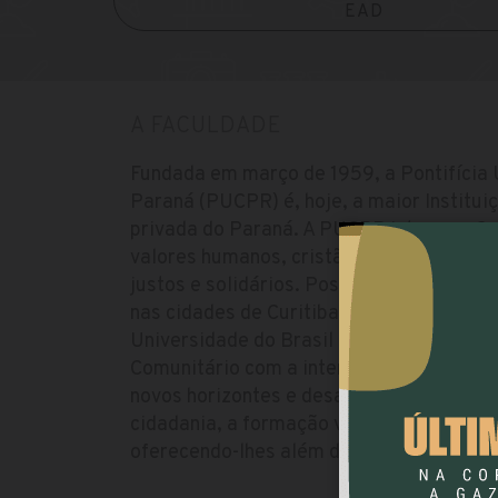
EAD
A FACULDADE
Fundada em março de 1959, a Pontifícia 
Paraná (PUCPR) é, hoje, a maior Institui
privada do Paraná. A PUCPR integra o G
valores humanos, cristãos e Maristas par
justos e solidários. Possui quatro Câmp
nas cidades de Curitiba, Londrina, Toledo
Universidade do Brasil a oferecer a disci
Comunitário com a intenção de levar os 
novos horizontes e desafios, incluindo a 
cidadania, a formação voltada à responsa
oferecendo-lhes além de conhecimento, l