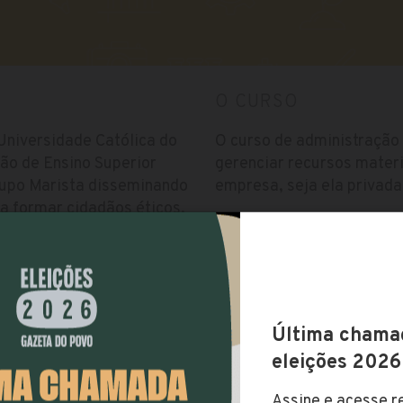
O CURSO
Universidade Católica do
O curso de administração
ção de Ensino Superior
gerenciar recursos mater
rupo Marista disseminando
empresa, seja ela privada 
a formar cidadãos éticos,
us espalhados pelo Estado,
Vestibular
 e Maringá. Única
14/10/2018
plina do Projeto
estudantes ao encontro de
Início das matrículas
qualificação para a
24/10/2018
bilidade social,
ições de vida.
Taxa de matrícula