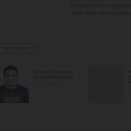
variados portes e segmen
várias áreas dos negócios
Ver todos +
Todos os caminhos
H
levam à tecnologia
p
c
28/07/2020 08:37
2