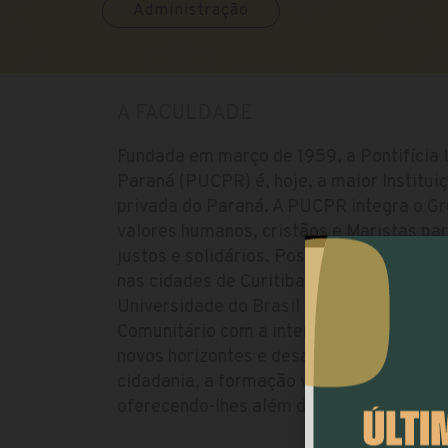
Administração
A FACULDADE
Fundada em março de 1959, a Pontifícia 
Paraná (PUCPR) é, hoje, a maior Institui
privada do Paraná. A PUCPR integra o G
valores humanos, cristãos e Maristas par
justos e solidários. Possui quatro Câmp
nas cidades de Curitiba, Londrina, Toledo
Universidade do Brasil a oferecer a disci
Comunitário com a intenção de levar os 
novos horizontes e desafios, incluindo a 
cidadania, a formação voltada à responsa
oferecendo-lhes além de conhecimento, l