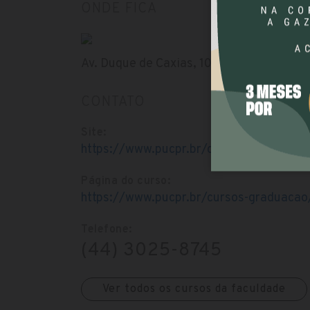
ONDE FICA
Av. Duque de Caxias, 1020 - Zona 7, Marin
CONTATO
Site:
https://www.pucpr.br/campus-maringa/
Página do curso:
https://www.pucpr.br/cursos-graduacao
Telefone:
(44) 3025-8745
Ver todos os cursos da faculdade