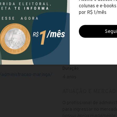
Não possui taxa de matríc
em torno de R$ 65
gá - PR, Brasil
Valor da Mensalidade
R$ 764,96
Período
Noite
Duração
/administracao-maringa/
4 anos
ATUAÇÃO E MERCAD
O profissional de adminis
para ingressar no mercado
possui aproximadamente 