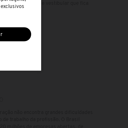
ula, apenas taxa de vestibular que fica
O
tração não encontra grandes dificuldades
 de trabalho da profissão. O Brasil
20 milhões de empresas abertas, de