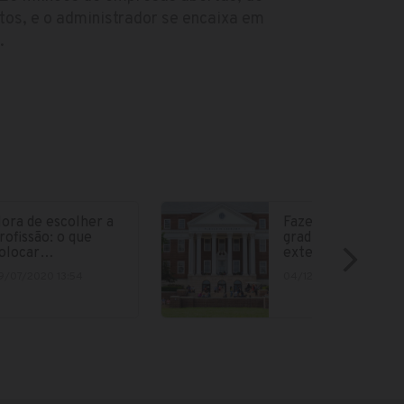
tos, e o administrador se encaixa em
.
ora de escolher a
Fazer parte da
rofissão: o que
graduação no
olocar…
exterior está cad
9/07/2020 13:54
04/12/2018 15:12