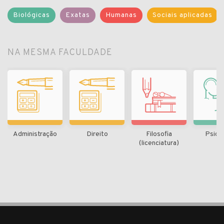
Biológicas
Exatas
Humanas
Sociais aplicadas
NA MESMA FACULDADE
Administração
Direito
Filosofia
Psico
(licenciatura)