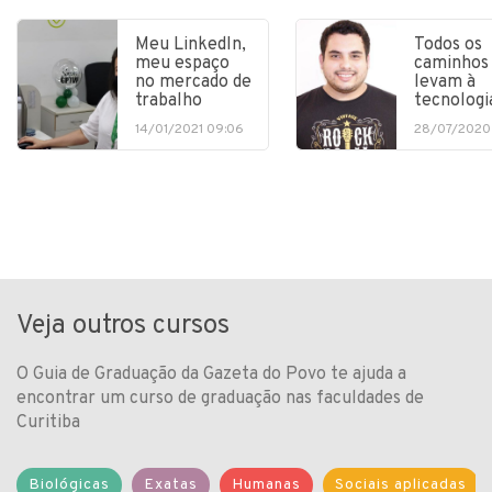
Meu LinkedIn,
Todos os
meu espaço
caminhos
no mercado de
levam à
trabalho
tecnologi
14/01/2021 09:06
28/07/2020
Veja outros cursos
O Guia de Graduação da Gazeta do Povo te ajuda a
encontrar um curso de graduação nas faculdades de
Curitiba
Biológicas
Exatas
Humanas
Sociais aplicadas