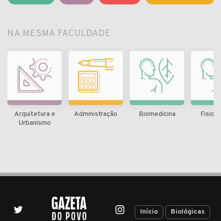
NA MESMA FACULDADE
Arquitetura e
Administração
Biomedicina
Fisiot
Urbanismo
Início
Biológicas