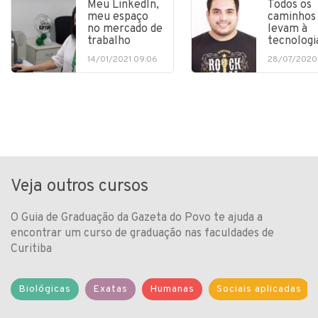
Meu LinkedIn,
Todos os
meu espaço
caminhos
no mercado de
levam à
trabalho
tecnologi
14/01/2021 09:06
28/07/2020
Veja outros cursos
O Guia de Graduação da Gazeta do Povo te ajuda a
encontrar um curso de graduação nas faculdades de
Curitiba
Biológicas
Exatas
Humanas
Sociais aplicadas