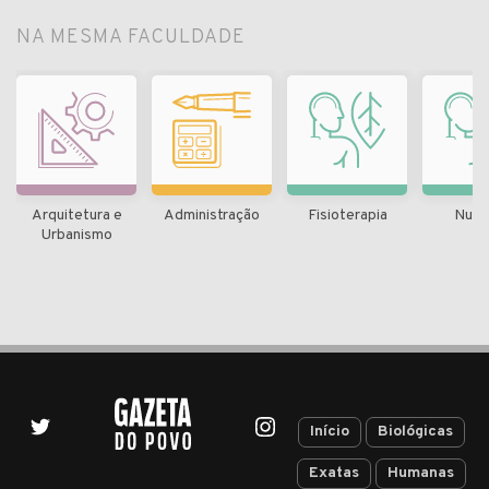
NA MESMA FACULDADE
Arquitetura e
Administração
Fisioterapia
Nutr
Urbanismo
Início
Biológicas
Exatas
Humanas