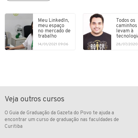
Meu LinkedIn,
Todos os
meu espaço
caminhos
no mercado de
levam à
trabalho
tecnologi
14/01/2021 09:06
28/07/2020
Veja outros cursos
O Guia de Graduação da Gazeta do Povo te ajuda a
encontrar um curso de graduação nas faculdades de
Curitiba