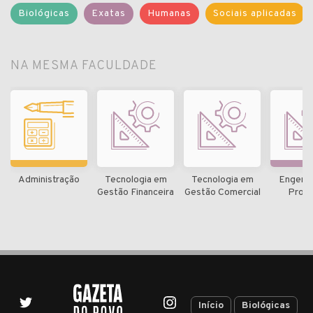
Biológicas
Exatas
Humanas
Sociais aplicadas
NA MESMA FACULDADE
Administração
Tecnologia em
Tecnologia em
Engenha
Gestão Financeira
Gestão Comercial
Prod
Início
Biológicas