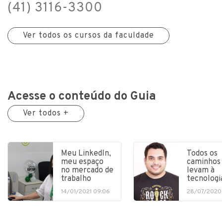
(41) 3116-3300
Ver todos os cursos da faculdade
Acesse o conteúdo do Guia
Ver todos +
Meu LinkedIn,
Todos os
meu espaço
caminhos
no mercado de
levam à
trabalho
tecnologi
14/01/2021 09:06
28/07/2020