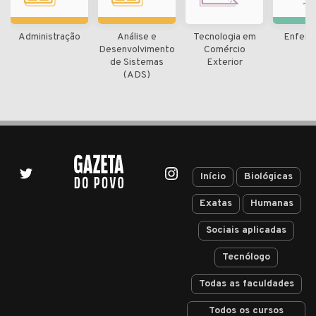
Administração
Análise e
Tecnologia em
Enfer
Desenvolvimento
Comércio
de Sistemas
Exterior
(ADS)
Início
Biológicas
Exatas
Humanas
Sociais aplicadas
Tecnólogo
Todas as faculdades
Todos os cursos