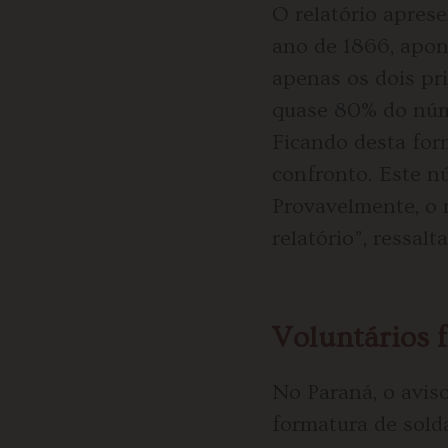
O relatório apres
ano de 1866, apon
apenas os dois pri
quase 80% do núme
Ficando desta for
confronto. Este n
Provavelmente, o 
relatório”, ressalt
Voluntários f
No Paraná, o avis
formatura de sold