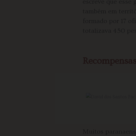
escreve que esse g
também em territó
formado por 17 ofi
totalizava 450 pe
Recompensas
Muitos paranaense