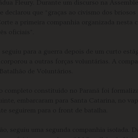
Pádua Fleury. Durante um discurso na Assemblei
le declarou que “graças ao civismo dos briosos
rte a primeira companhia organizada nesta ca
s oficiais”.
a seguiu para a guerra depois de um curto está
incorporou a outras forças voluntárias. A com
° Batalhão de Voluntários.
po completo constituído no Paraná foi formali
inte, embarcaram para Santa Catarina, no vap
te seguirem para o front de batalha.
ão, seguiu uma segunda companhia isolada. D