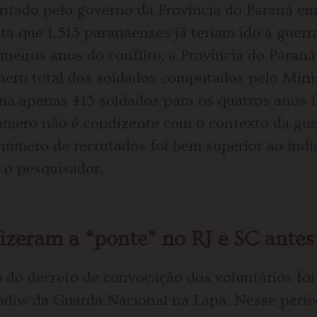
entado pelo governo da Província do Paraná em 
ta que 1.513 paranaenses já teriam ido à guer
meiros anos do conflito, a Província do Paran
ro total dos soldados computados pelo Minis
ma apenas 413 soldados para os quatros anos f
úmero não é condizente com o contexto da gue
número de recrutados foi bem superior ao indi
a o pesquisador.
izeram a “ponte” no RJ e SC antes 
o do decreto de convocação dos voluntários foi
ados da Guarda Nacional na Lapa. Nesse perío