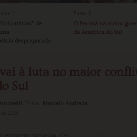
arte 2
Parte 3
"Voluntários" de
O Paraná na maior gue
uma
da América do Sul
pátria despreparada
vai à luta no maior confli
o Sul
ntonelli.
Fotos:
Marcelo Andrade.
 de 2014
ba estavam tomadas. Os