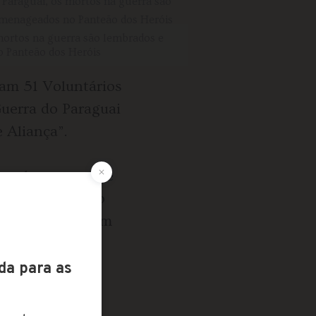
mortos na guerra são lembrados e
 Panteão dos Heróis
ram 51 Voluntários
uerra do Paraguai
 Aliança”.
 prolongaram até
oesia animavam o
to ao que haviam
itos deles
araram com