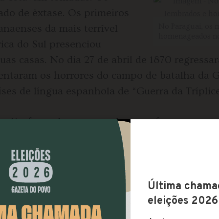
do de êxtase. Os primeiros
No Paraguai, os 
anaenses da mais terrível
homenageados no
ica do Sul presenciou
uas casas. No dia 27 de abril de 1870 regressa
rentaram os horrores do campo de batalha da G
ses de língua espanhola de “Guerra da Tríplice
eróis, foram homenageados com festas que se
ês. Fogos de artifício, música e recitais de p
os do Paraná. Um cenário completamente opos
o tempo antes.
 que durou de 1864 a 1870, esses soldados – mu
a enfrentar as barbáries do conflito – se dep