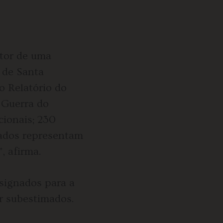
utor de uma
 de Santa
o Relatório do
 Guerra do
cionais; 230
 dados representam
, afirma.
signados para a
r subestimados.