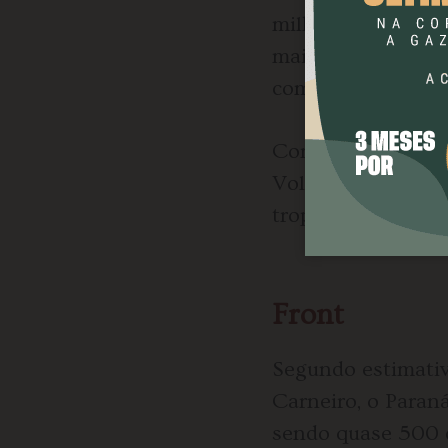
milhares de mortos
maioria dos envia
comarcas de Curit
Com o decreto 3.3
Voluntários da Pát
tropas do Império 
Front
Segundo estimativ
Carneiro, o Paran
sendo quase 500 c