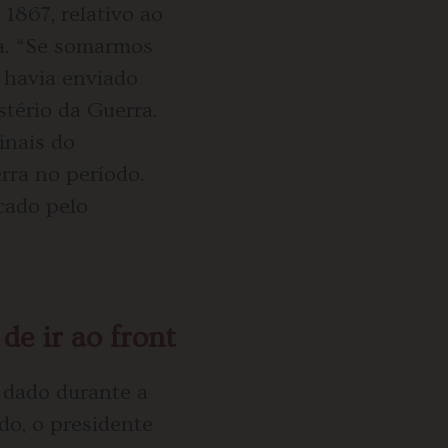
1867, relativo ao
ra. “Se somarmos
á havia enviado
tério da Guerra.
inais do
rra no período.
cado pelo
de ir ao front
 dado durante a
do, o presidente