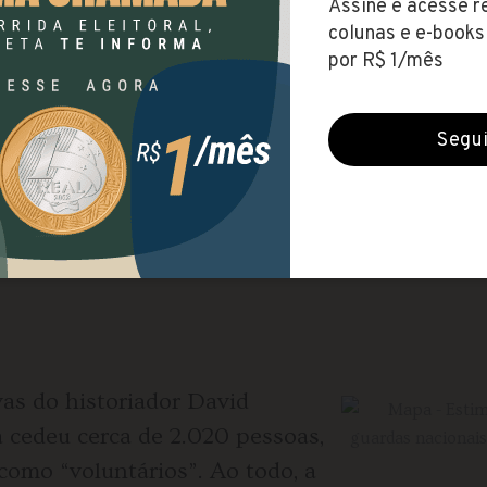
, prisões, tiros, casas incendiadas e localidad
dos da província era formada por jovens que 
iba, Castro e Guarapuava.
71, de 7 de janeiro de 1865, determinando a f
ria, civis sem prática militar foram recrutados
Brasileiro.
as do historiador David
á cedeu cerca de 2.020 pessoas,
omo “voluntários”. Ao todo, a