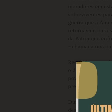
moradores em esta
sobreviventes par
guerra que a Amér
retornavam para s
da Pátria que enf
– chamada nos paí
Recebidos como h
o dia 29 daquele m
povo e os soldad
presenciado pouc
Durante a guerra,
despreparados par