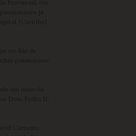
a Provincial, em
 paranaenses já
pital [Curitiba]
gio no Rio de
panhia paranaense
zado em maio de
or Dom Pedro II,
avid Carneiro