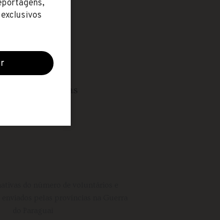
es em ruínas. A
moravam nas
ormação dos
 para encorpar as