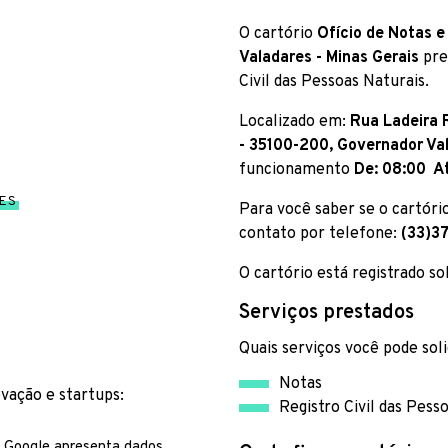
O cartório
Ofício de Notas e
Valadares - Minas Gerais
pre
Civil das Pessoas Naturais.
Localizado em:
Rua Ladeira R
- 35100-200, Governador Va
funcionamento
De: 08:00 A
ES
Para você saber se o cartóri
contato por telefone:
(33)3
O cartório está registrado s
Serviços prestados
Quais serviços você pode soli
Notas
ovação e startups:
Registro Civil das Pess
Google apresenta dados