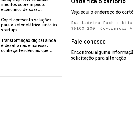
Onde fica o cartório
inéditos sobre impacto
econômico de suas
Veja aqui o endereço do cartó
plataformas em cada região
do Brasil
Copel apresenta soluções
Rua Ladeira Rachid Mifa
para o setor elétrico junto às
35100-200, Governador V
startups
Transformação digital ainda
Fale conosco
é desafio nas empresas;
conheça tendências que
Encontrou alguma informaçã
podem facilitar essa
solicitação para alteração
mudança