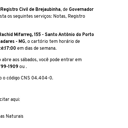
 Registro Civil de Brejaubinha
, de
Governador
sta os seguintes serviços: Notas, Registro
achid Mifarreg, 155 - Santo Antônio do Porto
ladares - MG
, o cartório tem horário de
té:17:00
em dias de semana.
o abre aos sábados, você pode entrar em
799-1909
ou
.
ob o código CNS 04.404-0.
citar aqui:
oas Naturais