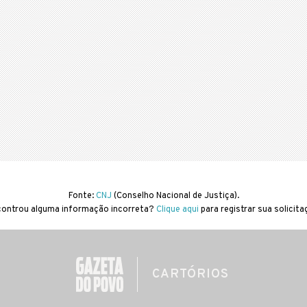
Fonte:
CNJ
(Conselho Nacional de Justiça).
ontrou alguma informação incorreta?
Clique aqui
para registrar sua solicit
CARTÓRIOS