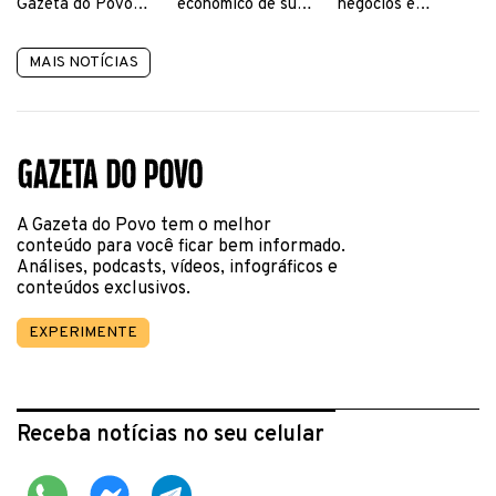
Gazeta do Povo
econômico de suas
negócios e
removida por
plataformas em
operações
suposta
cada região do
“desinformação”
Brasil
MAIS NOTÍCIAS
A Gazeta do Povo tem o melhor
conteúdo para você ficar bem informado.
Análises, podcasts, vídeos, infográficos e
conteúdos exclusivos.
EXPERIMENTE
Receba notícias no seu celular