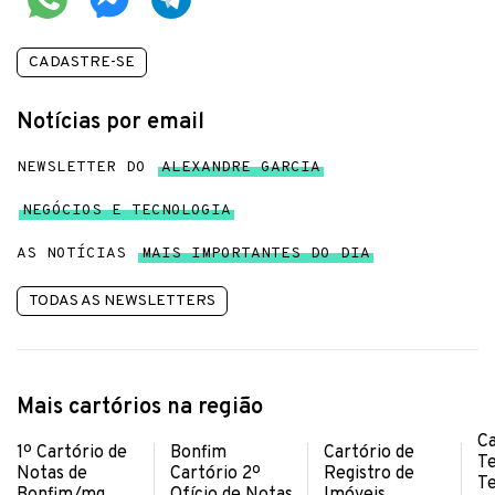
CADASTRE-SE
Notícias por email
NEWSLETTER DO
ALEXANDRE GARCIA
NEGÓCIOS E TECNOLOGIA
AS NOTÍCIAS
MAIS IMPORTANTES DO DIA
TODAS AS NEWSLETTERS
Mais cartórios na região
Ca
1º Cartório de
Bonfim
Cartório de
Te
Notas de
Cartório 2º
Registro de
T
Bonfim/mg
Ofício de Notas
Imóveis