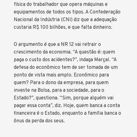
física do trabalhador que opera máquinas e
Doenças profissionais e ocupacionais
equipamentos de todos os tipos. A Confederação
também são consideradas acidentes de
Nacional da Indústria (CNI) diz que a adequação
trabalho, conforme define o artigo 20 da
custaria R$ 100 bilhões, e que falta dinheiro.
mesma lei nas seguintes situações:
- doença profissional: quando produzida ou
O argumento é que a NR 12 vai retrair o
desencadeada pelo exercício do trabalho
crescimento da economia. “A questão é: quem
peculiar a determinada atividade e constante
paga o custo dos acidentes?”, indaga Marçal. “A
da respectiva relação elaborada pelo
defesa do econômico tem de ser tomada de um
Ministério do Trabalho;
ponto de vista mais amplo. Econômico para
quem? Para o dono da empresa, para quem
- doença do trabalho: quando adquirida ou
investe na Bolsa, para a sociedade, para o
desencadeada em função de condições
Estado?”, questiona. “Sim, porque alguém vai
especiais em que o trabalho é realizado e
pagar essa conta”, diz. Hoje, quem banca a conta
com ele se relacione diretamente, constante
financeira é o Estado, enquanto a família banca o
da relação mencionada no inciso I.
ônus da perda dos seus.