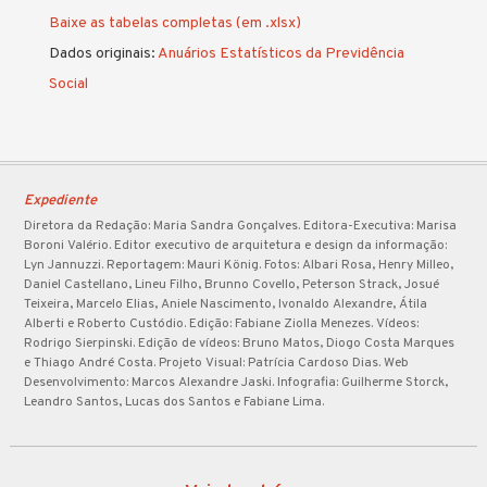
Baixe as tabelas completas (em .xlsx)
Dados originais:
Anuários Estatísticos da Previdência
Social
Expediente
Diretora da Redação: Maria Sandra Gonçalves. Editora-Executiva: Marisa
Boroni Valério. Editor executivo de arquitetura e design da informação:
Lyn Jannuzzi. Reportagem: Mauri König. Fotos: Albari Rosa, Henry Milleo,
Daniel Castellano, Lineu Filho, Brunno Covello, Peterson Strack, Josué
Teixeira, Marcelo Elias, Aniele Nascimento, Ivonaldo Alexandre, Átila
Alberti e Roberto Custódio. Edição: Fabiane Ziolla Menezes. Vídeos:
Rodrigo Sierpinski. Edição de vídeos: Bruno Matos, Diogo Costa Marques
e Thiago André Costa. Projeto Visual: Patrícia Cardoso Dias. Web
Desenvolvimento: Marcos Alexandre Jaski. Infografia: Guilherme Storck,
Leandro Santos, Lucas dos Santos e Fabiane Lima.