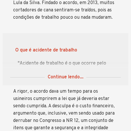
Lula da Silva. Findado o acordo, em 2013, muitos
cortadores de cana sentiram-se traídos, pois as
condições de trabalho pouco ou nada mudaram.
O que é acidente de trabalho
"Acidente de trabalho é o que ocorre pelo
exercício do trabalho a serviço da empresa
Continue lendo...
ou pelo exercício do trabalho dos segurados
referidos no inciso VII do art. 11 desta lei,
A rigor, o acordo dava um tempo para os
provocando lesão corporal ou perturbação
funcional que cause a morte ou a perda ou
usineiros cumprirem a lei que já deveria estar
redução, permanente ou temporária, da
sendo cumprida. A desculpa é o custo financeiro,
capacidade para o trabalho.”
argumento que, inclusive, vem sendo usado para
derrubar no Congresso a NR 12, um conjunto de
Artigo 19 da Lei n° 8.213/91
itens que garante a segurança e a integridade