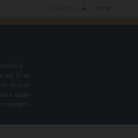
Compartilhar
Entrar
Emenda à
so em 20 de
de lei que
ado e quais
o o projeto