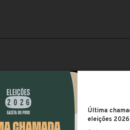
AVISO
Esta página especial apresenta os
principais pontos da versão original da
reforma da Previdência, conforme
proposta pelo governo. O conteúdo
abaixo não inclui, portanto, as
alterações aprovadas pela comissão
especial que analisou a reforma.