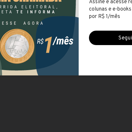
Veja
AQUI
as novas alterações