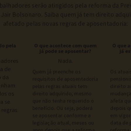
balhadores serão atingidos pela reforma da Pre
Jair Bolsonaro. Saiba quem já tem direito adqu
afetado pelas novas regras de aposentadoria:
do pela
O que acontece com quem
O que 
já pode se aposentar?
já e
hadores
Nada.
ta de
Quem já preenche os
Os atuai
 da
requisitos de aposentadoria
pension
tenham
pelas regras atuais tem
direito a
dos os
direito adquirido, mesmo
mudança 
que não tenha requerido o
afeta qu
ra se
benefício. Ou seja, poderá
depois q
 regras
se aposentar conforme a
em vigor
legislação atual, meses ou
data de
anos depois que a reforma
reforma,