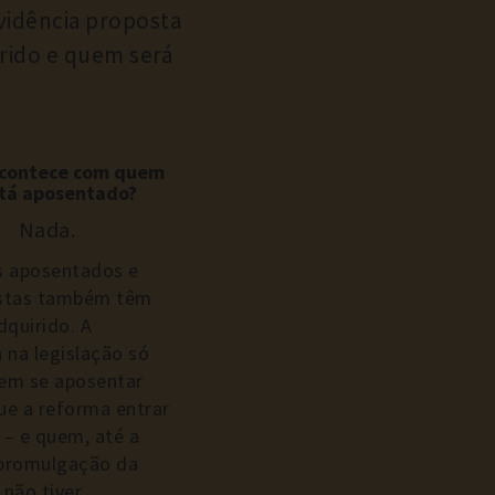
vidência proposta
irido e quem será
acontece com quem
stá aposentado?
Nada.
s aposentados e
istas também têm
dquirido. A
na legislação só
em se aposentar
ue a reforma entrar
 – e quem, até a
 promulgação da
 não tiver