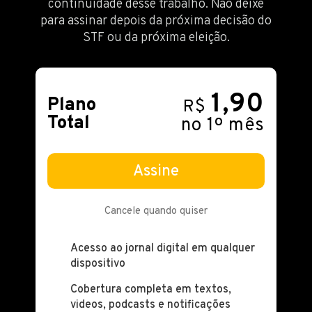
continuidade desse trabalho. Não deixe
para assinar depois da próxima decisão do
STF ou da próxima eleição.
1,90
Plano
R$
Total
no 1º mês
Assine
Cancele quando quiser
Acesso ao jornal digital em qualquer
dispositivo
Cobertura completa em textos,
videos, podcasts e notificações