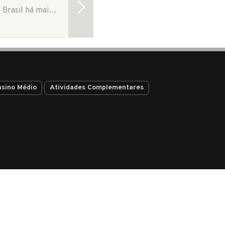
O Colégio Adventista Boa Vista faz parte da Rede Educacional Adventista presente no Brasil há mais de 130 anos. A unidade situada na rua Fernando de Noronha, 470, fundada no…
nsino Médio
Atividades Complementares