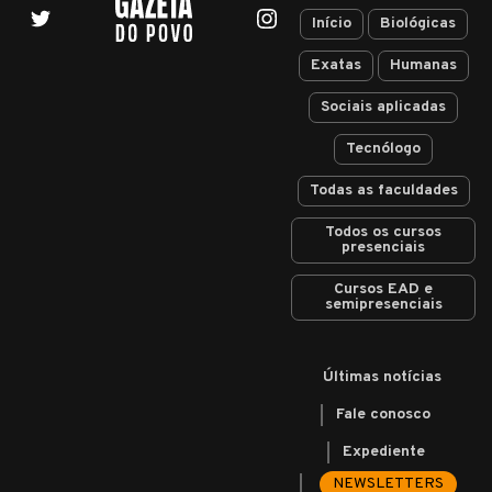
Início
Biológicas
Exatas
Humanas
Sociais aplicadas
Tecnólogo
Todas as faculdades
Todos os cursos
presenciais
Cursos EAD e
semipresenciais
Últimas notícias
Fale conosco
Expediente
NEWSLETTERS