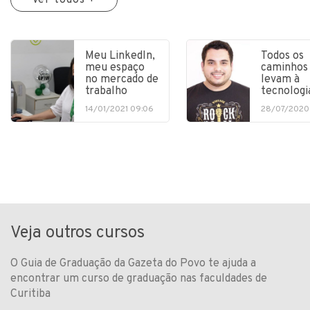
Ver todos +
Meu LinkedIn,
Todos os
meu espaço
caminhos
no mercado de
levam à
trabalho
tecnologi
14/01/2021 09:06
28/07/2020
Veja outros cursos
O Guia de Graduação da Gazeta do Povo te ajuda a
encontrar um curso de graduação nas faculdades de
Curitiba