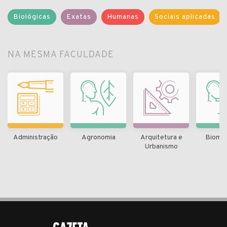
Biológicas
Exatas
Humanas
Sociais aplicadas
NA MESMA FACULDADE
Administração
Agronomia
Arquitetura e
Biomed
Urbanismo