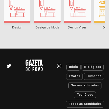
Design
Design de Moda
Design Visual
Dire
Início
Biológicas
Exatas
Humanas
Sociais aplicadas
Tecnólogo
Todas as faculdades