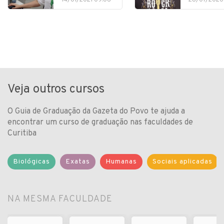
14/01/2021 09:06
28/07/2020
Veja outros cursos
O Guia de Graduação da Gazeta do Povo te ajuda a
encontrar um curso de graduação nas faculdades de
Curitiba
Biológicas
Exatas
Humanas
Sociais aplicadas
NA MESMA FACULDADE