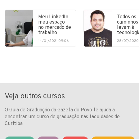
Meu LinkedIn,
Todos os
meu espaço
caminhos
no mercado de
levam à
trabalho
tecnologi
14/01/2021 09:06
28/07/2020
Veja outros cursos
O Guia de Graduação da Gazeta do Povo te ajuda a
encontrar um curso de graduação nas faculdades de
Curitiba