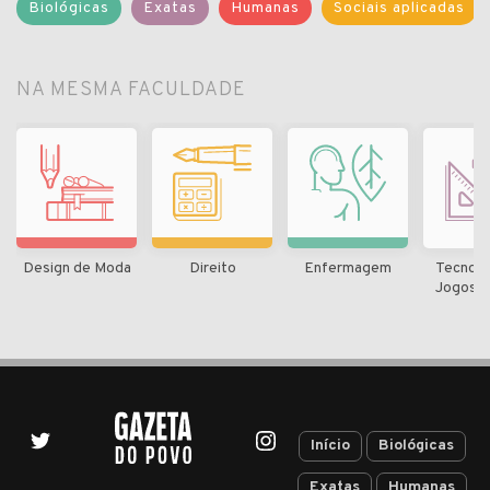
Biológicas
Exatas
Humanas
Sociais aplicadas
NA MESMA FACULDADE
Design de Moda
Direito
Enfermagem
Tecnolo
Jogos D
Início
Biológicas
Exatas
Humanas