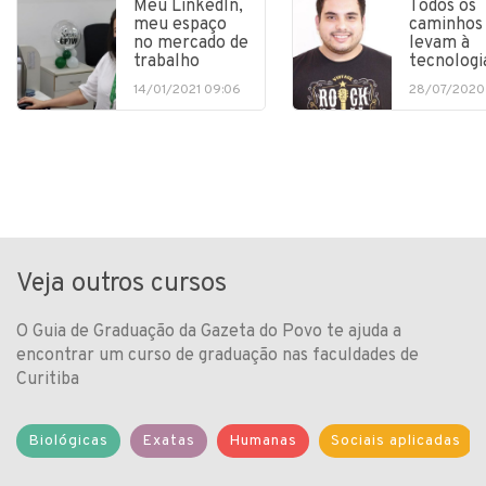
Meu LinkedIn,
Todos os
meu espaço
caminhos
no mercado de
levam à
trabalho
tecnologi
14/01/2021 09:06
28/07/2020
Veja outros cursos
O Guia de Graduação da Gazeta do Povo te ajuda a
encontrar um curso de graduação nas faculdades de
Curitiba
Biológicas
Exatas
Humanas
Sociais aplicadas