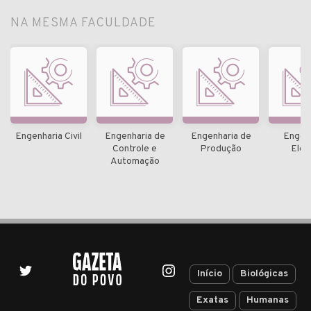
NA MESMA FACULDADE
Engenharia Civil
Engenharia de
Engenharia de
Engen
Controle e
Produção
Elétr
Automação
Início
Biológicas
Exatas
Humanas