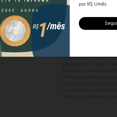
Período
Manhã, Noite
al-ponta-grossa/
Duração
4 anos
al-ponta-grossa/cursos-
ATUAÇÃO E MERCAD
Grande parte dos profissi
laboratórios de análise o
biomédicos na indústria 
fim de que colaborem na 
produtos. Além da possibi
funcionarismo público bus
atuar no controle de epid