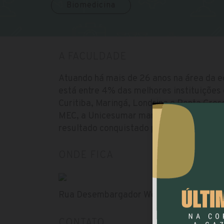
Biomedicina
A FACULDADE
Atuando há mais de 26 anos na área da 
está entre 4% das melhores instituições 
Curitiba, Maringá, Londrina e Ponta Gros
MEC, a Unicesumar manteve IGC 4 (Índice
resultado conquistado por seis anos con
ONDE FICA
Rua Desembargador Westphalen, nº 60
CONTATO