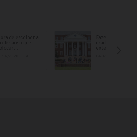
ora de escolher a
Fazer parte da
rofissão: o que
graduação no
olocar…
exterior está cad
9/07/2020 13:54
04/12/2018 15:12