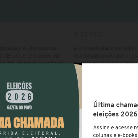
O CURSO
educação, a Unicesumar
A Biomedicina é voltada p
do Brasil e tem pólos em
microrganismos que pos
sa. Na última avaliação do
medicamentos e vacinas, a
 Geral de Cursos);
podem ser na área humana
secutivos.
Vestibular
Utiliza vestibular agenda
Valor da Mensalidade
R$ 1.159,20