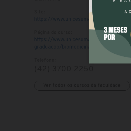
Site:
https://www.unicesumar.edu.br/presenci
Página do curso:
https://www.unicesumar.edu.br/presenci
graduacao/biomedicina/
Telefone:
(42) 3700 2250
Ver todos os cursos da faculdade