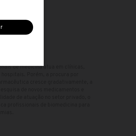
O
onais de medicina atua em clínicas,
u hospitais. Porém, a procura por
farmacêutica cresce gradativamente, a
pesquisa de novos medicamentos e
lidade de atuação no setor privado, o
ca profissionais de biomedicina para
emias.