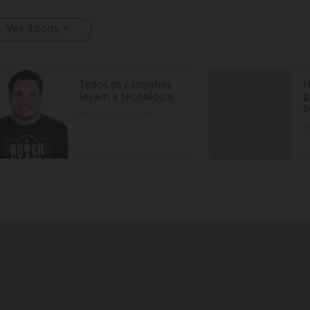
Ver todos +
Todos os caminhos
H
levam à tecnologia
p
c
28/07/2020 08:37
2