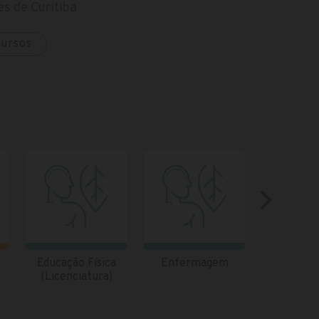
s de Curitiba
cursos
Educação Física
Enfermagem
Engenhari
(Licenciatura)