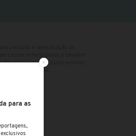
ara o estudo e identificação de
sam causar enfermidades e também
 fim de preveni-los. Estes estudos
, animal ou vegetal.
do