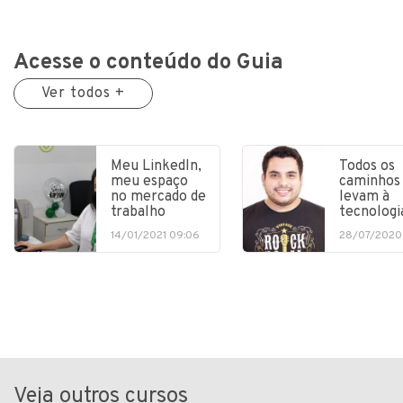
Acesse o conteúdo do Guia
Ver todos +
Meu LinkedIn,
Todos os
meu espaço
caminhos
no mercado de
levam à
trabalho
tecnologi
14/01/2021 09:06
28/07/2020
Veja outros cursos