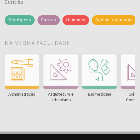
Curitiba
Biológicas
Exatas
Humanas
Sociais aplicadas
NA MESMA FACULDADE
Administração
Arquitetura e
Biomedicina
Ciênc
Urbanismo
Compu