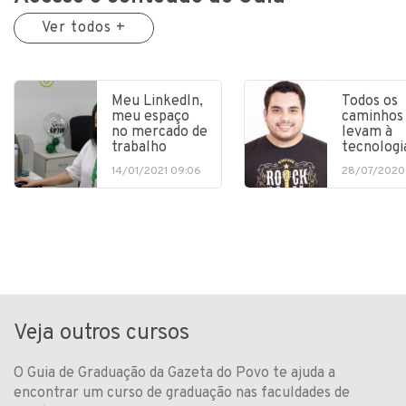
Ver todos +
Meu LinkedIn,
Todos os
meu espaço
caminhos
no mercado de
levam à
trabalho
tecnologi
14/01/2021 09:06
28/07/2020
Veja outros cursos
O Guia de Graduação da Gazeta do Povo te ajuda a
encontrar um curso de graduação nas faculdades de