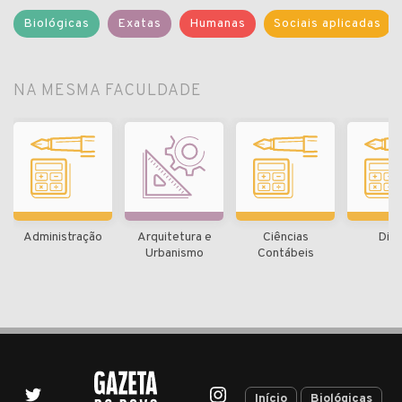
Biológicas
Exatas
Humanas
Sociais aplicadas
NA MESMA FACULDADE
Administração
Arquitetura e
Ciências
Dire
Urbanismo
Contábeis
Início
Biológicas