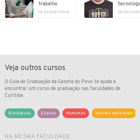
trabalho
tecnologi
14/01/2021 09:06
28/07/2020
Veja outros cursos
O Guia de Graduação da Gazeta do Povo te ajuda a
encontrar um curso de graduação nas faculdades de
Curitiba
Biológicas
Exatas
Humanas
Sociais aplicadas
NA MESMA FACULDADE