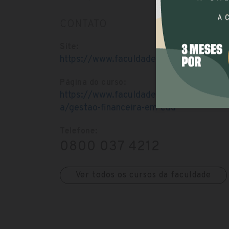
CONTATO
Site:
https://www.faculdademachadodeassis.
Página do curso:
https://www.faculdademachadodeassis.
a/gestao-financeira-em-ead
Telefone:
0800 037 4212
Ver todos os cursos da faculdade