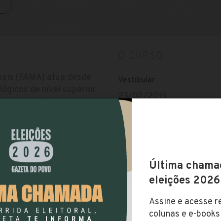
O CURSO
ssis (FAMA) atua desde
Vestibular
ógicos de nível superior
23/02/2019
Em 2016 a FAMA foi
liando assim, seu
* Possui vestibular agen
Seu diferencial está em
As inscrições para vestib
o em prazos mais curtos
02/01/2019. As inscrições
radicionais.
distância é agendado.
Taxa de matrícula
Não possui taxa de matríc
 - PR, Brasil