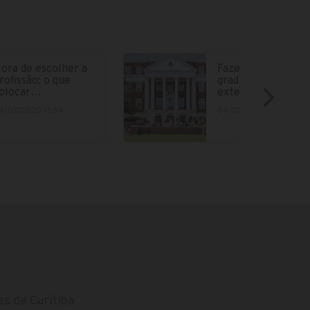
ora de escolher a
Fazer parte da
rofissão: o que
graduação no
olocar…
exterior está cad
9/07/2020 13:54
04/12/2018 15:12
s de Curitiba