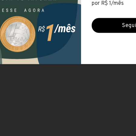
Valor da Mensalidade
R$ 280,00
Duração
edu.br/
2 anos
edu.br/graduacao-ead/n-