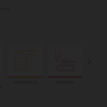
cursos
Administração
Pedagogia
Tecnolo
a
Logís