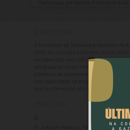
Tecnologia em Gestão Financeira EAD
A FACULDADE
A Faculdade de Tecnologia Machado de A
2005 em Curitiba e oferece cursos tecnol
reconhecidos pelo MEC e pelo mercado. 
integrada ao Grupo Andrade Martins amp
potencial de disseminar o conhecimento. 
sua capacidade de proporcionar formaçã
que os oferecidos em cursos superiores t
ONDE FICA
R. Joaquim Nabuco, 968 - Tingui, Curitiba