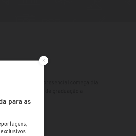
dado
ular de graduação presencial começa dia
 para o vestibular de graduação a
ula