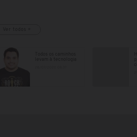
Ver todos +
Todos os caminhos
H
levam à tecnologia
p
c
28/07/2020 08:37
2