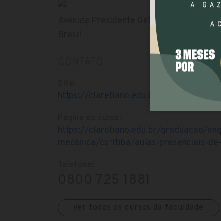
Avenida Presidente Getúlio Vargas, 1193 
Brasil
CONTATO
Site:
https://claretiano.edu.br/
Página do curso:
https://claretiano.edu.br/graduacao/eng
mecanica/curitiba/aulas-presenciais-de
Telefone:
0800 725 1881
Ver todos os cursos da faculdade