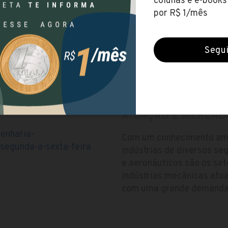
R$ 909,00
- Rebouças, Curitiba - PR,
Período
Noite
Duração
5 anos
ATUAÇÃO E MERCAD
enharia-
Com um conhecimento ampl
-segunda-a-sexta-feira
indústrias de diversos se
e aeronáuticos são os se
indústrias mecânicas atu
com uma grande demanda d