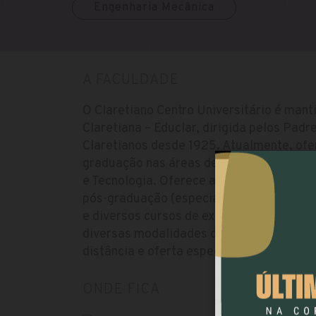
Engenharia Mecânica
A FACULDADE
O Claretiano Centro Universitário é mant
Claretiana – Educlar, dirigida pelos Padr
Claretianos desde 1925. Atualmente, ofe
graduação nas áreas de Educação, Saúde,
e Tecnologia. Oferece ainda um conjunto
pós-graduação (especialização – lato s
e diversos cursos de extensão universit
diversas modalidades de ensino: presenci
distância e oferta especial.
ONDE FICA