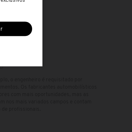
O
o, o engenheiro é requisitado por
gmentos. Os fabricantes automobilísticos
tores com mais oportunidades, mas as
am nos mais variados campos e contam
e profissionais.