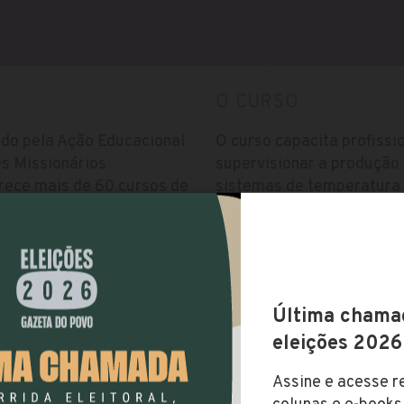
O CURSO
ido pela Ação Educacional
O curso capacita profissi
es Missionários
supervisionar a produção
rece mais de 60 cursos de
sistemas de temperatura 
 Administração, Religião
mecânica. O engenheiro s
 de mais de 70 cursos de
providencia moldes de peç
ensu) nessas mesmas áreas
faz testes.
ária. Possui também
al, semi-presencial, a
Vestibular
07/10/2017
Valor da Mensalidade