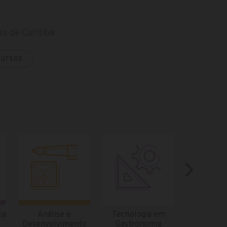
s de Curitiba
cursos
ca
Análise e
Tecnologia em
Tecnolo
Desenvolvimento
Gastronomia
Gestão Fi