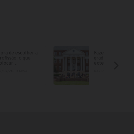
ora de escolher a
Fazer parte da
rofissão: o que
graduação no
olocar…
exterior está cad
9/07/2020 13:54
04/12/2018 15:12