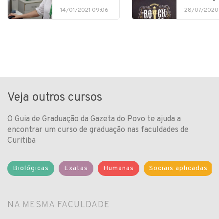
14/01/2021 09:06
28/07/2020
Veja outros cursos
O Guia de Graduação da Gazeta do Povo te ajuda a
encontrar um curso de graduação nas faculdades de
Curitiba
Biológicas
Exatas
Humanas
Sociais aplicadas
NA MESMA FACULDADE