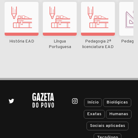
História EAD
Língua
Pedagogia 2ª
Pedagog
Portuguesa
licenciatura EAD
Início
Biológicas
Exatas
Humanas
Sociais aplicadas
Tecnólogo